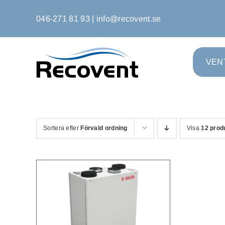
Fortsätt
046-271 81 93
|
info@recovent.se
till
innehållet
VEN
Sortera efter
Förvald ordning
Visa
12 prod