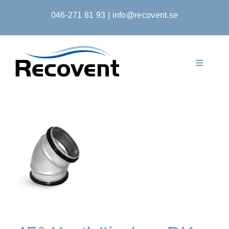
Fortsätt
046-271 81 93
|
info@recovent.se
till
innehållet
Toggle
Navigati
Startsida
Produkter
Om Oss
Kontakta Oss
Kontoansökan