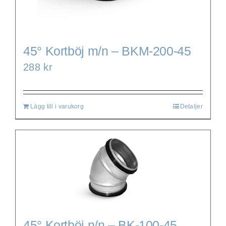
45° Kortböj m/n – BKM-200-45
288
kr
Lägg till i varukorg
Detaljer
45° Kortböj n/n – BK-100-45