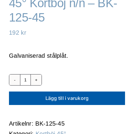
45° Kortböj n/n – BK-
125-45
WooCommerce Cart
192
kr
Galvaniserad stålplåt.
45°
Kortböj
Lägg till i varukorg
n/n
-
Artikelnr:
BK-125-45
BK-
Kategori:
Kortböj 45°