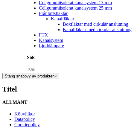
Cellgummiisolerat kanalsystem 13 mm
Cellgummiisolerat kanalsystem 25 mm
Frånluftsfläktar
Kanalfläktar
Boxfläktar med cirkulär anslutning
Kanalfläktar med cirkulär anslutning
FTX
Kanalsystem
Ljuddämpare
Sök
Stäng snabbvy av produkten
×
Titel
ALLMÄNT
Köpvillkor
Datapolicy
Cookiepolicy