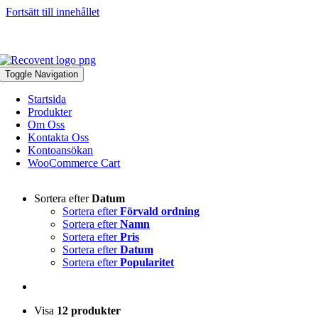
Fortsätt till innehållet
046-271 81 93
|
info@recovent.se
Toggle Navigation
Startsida
Produkter
Om Oss
Kontakta Oss
Kontoansökan
WooCommerce Cart
Sortera efter
Datum
Sortera efter
Förvald ordning
Sortera efter
Namn
Sortera efter
Pris
Sortera efter
Datum
Sortera efter
Popularitet
Visa
12 produkter