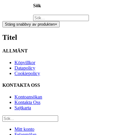
Sök
Stäng snabbvy av produkten
×
Titel
ALLMÄNT
Köpvillkor
Datapolicy
Cookiepolicy
KONTAKTA OSS
Kontoansökan
Kontakta Oss
Sajtkarta
Mitt konto
Felanmälan