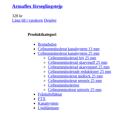
Armaflex förseglingstejp
328
kr
Lägg till i varukorg
Detaljer
Produktkategori
Bostadsdon
Cellgummiisolerat kanalsystem 13 mm
Cellgummiisolerat kanalsystem 25 mm
Cellgummiisolerad böj 25 mm
Cellgummiisolerad skarvmuff 25 mm
Cellgummiisolerad skarvnippel 25 mm
Cellgummiisolerade reduktioner 25 mm
Cellgummiisolerat ändlock 25 mm
Cellgummiisolerat grenrör 25 mm
Cellgummiisolering
Cellgummisolerat spirorör 25 mm
Frånluftsfläktar
FTX
Kanalsystem
Ljuddämpare