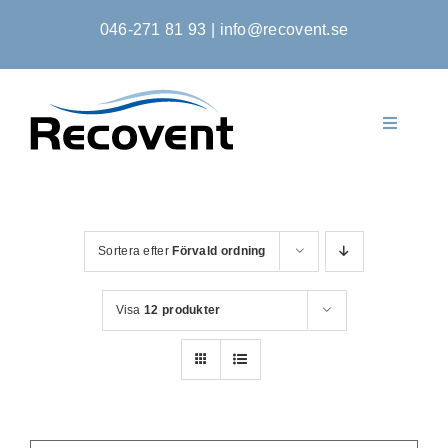
Fortsätt
046-271 81 93
|
info@recovent.se
till
innehållet
Toggle
Navigati
Startsida
Produkter
Sortera efter
Förvald ordning
Om Oss
Visa
12 produkter
Kontakta Oss
Kontoansökan