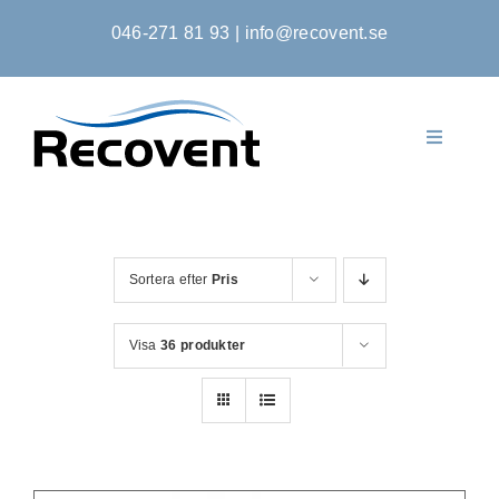
Fortsätt
046-271 81 93
|
info@recovent.se
till
innehållet
Toggle
Navigati
Startsida
Produkter
Sortera efter
Pris
Om Oss
Visa
36 produkter
Kontakta Oss
Kontoansökan