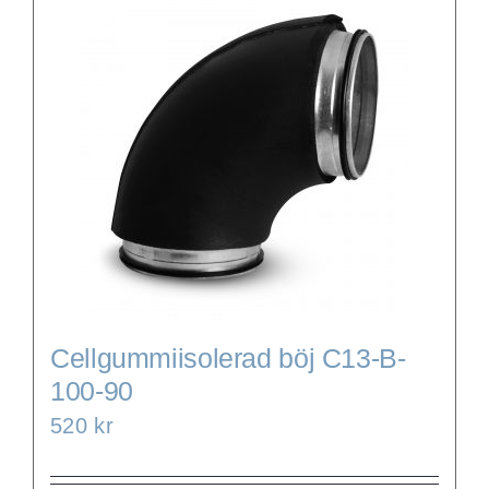
WooCommerce Cart
Cellgummiisolerad böj C13-B-
100-90
520
kr