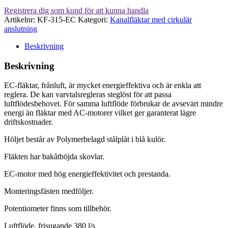
Registrera dig som kund för att kunna handla
Artikelnr:
KF-315-EC
Kategori:
Kanalfläktar med cirkulär
anslutning
Beskrivning
Beskrivning
EC-fläktar, frånluft, är mycket energieffektiva och är enkla att
reglera. De kan varvtalsregleras steglöst för att passa
luftflödesbehovet. För samma luftflöde förbrukar de avsevärt mindre
energi än fläktar med AC-motorer vilket ger garanterat lägre
driftskostnader.
Höljet består av Polymerbelagd stålplåt i blå kulör.
Fläkten har bakåtböjda skovlar.
EC-motor med hög energieffektivitet och prestanda.
Monteringsfästen medföljer.
Potentiometer finns som tillbehör.
Luftflöde, frisugande 380 l/s