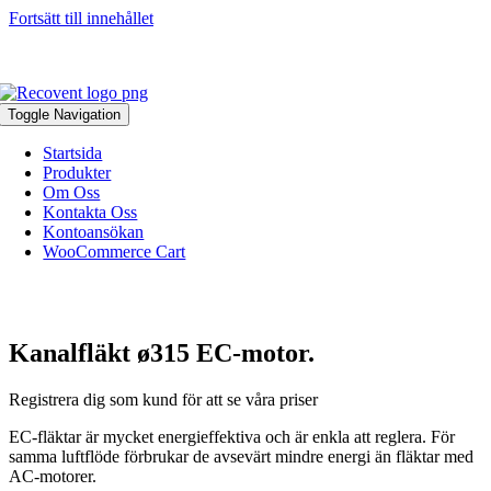
Fortsätt till innehållet
046-271 81 93
|
info@recovent.se
Toggle Navigation
Startsida
Produkter
Om Oss
Kontakta Oss
Kontoansökan
WooCommerce Cart
Kanalfläkt ø315 EC-motor.
Registrera dig som kund för att se våra priser
EC-fläktar är mycket energieffektiva och är enkla att reglera. För
samma luftflöde förbrukar de avsevärt mindre energi än fläktar med
AC-motorer.