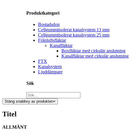
Produktkategori
Bostadsdon
Cellgummiisolerat kanalsystem 13 mm
Cellgummiisolerat kanalsystem 25 mm
Frånluftsfläktar
Kanalfläktar
Boxfläktar med cirkulär anslutning
Kanalfläktar med cirkulär anslutning
FTX
Kanalsystem
Ljuddämpare
Sök
Stäng snabbvy av produkten
×
Titel
ALLMÄNT