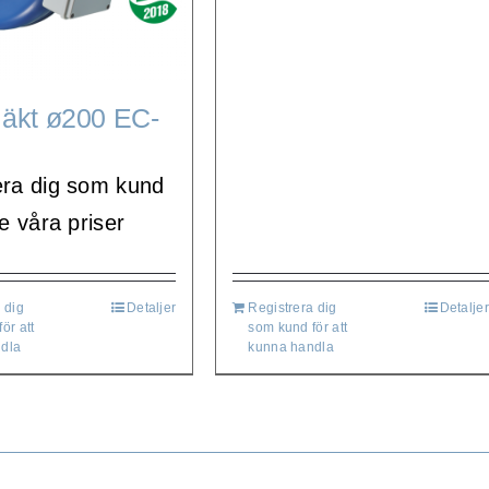
läkt ø200 EC-
era dig som kund
se våra priser
 dig
Detaljer
Registrera dig
Detaljer
ör att
som kund för att
dla
kunna handla