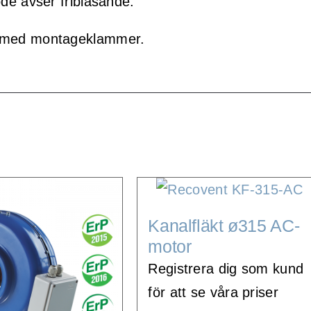
öde avser friblåsande.
 med montageklammer.
Kanalfläkt ø315 AC-
motor
Registrera dig som kund
för att se våra priser