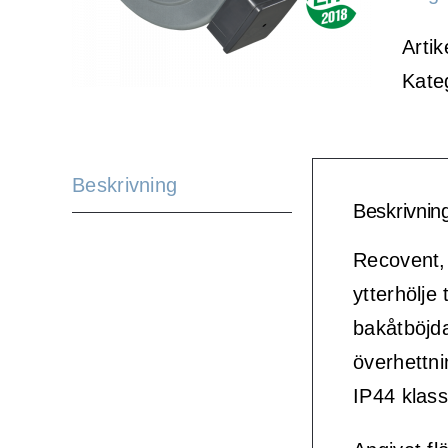
Artik
Kate
Beskrivning
Beskrivnin
Recovent,
ytterhölje
bakåtböjd
överhettn
IP44 klass