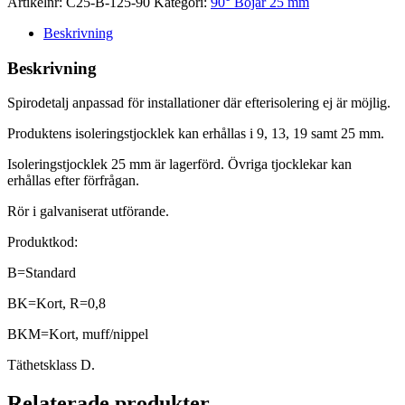
Artikelnr:
C25-B-125-90
Kategori:
90° Böjar 25 mm
Beskrivning
Beskrivning
Spirodetalj anpassad för installationer där efterisolering ej är möjlig.
Produktens isoleringstjocklek kan erhållas i 9, 13, 19 samt 25 mm.
Isoleringstjocklek 25 mm är lagerförd. Övriga tjocklekar kan
erhållas efter förfrågan.
Rör i galvaniserat utförande.
Produktkod:
B=Standard
BK=Kort, R=0,8
BKM=Kort, muff/nippel
Täthetsklass D.
Relaterade produkter