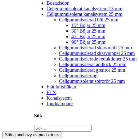
Bostadsdon
Cellgummiisolerat kanalsystem 13 mm
Cellgummiisolerat kanalsystem 25 mm
Cellgummiisolerad böj 25 mm
15° Böjar 25 mm
30° Böjar 25 mm
45° Böjar 25 mm
90° Böjar 25 mm
Cellgummiisolerad skarvmuff 25 mm
Cellgummiisolerad skarvnippel 25 mm
Cellgummiisolerade reduktioner 25 mm
Cellgummiisolerat ändlock 25 mm
Cellgummiisolerat grenrör 25 mm
Cellgummiisolering
Cellgummisolerat spirorör 25 mm
Frånluftsfläktar
FTX
Kanalsystem
Ljuddämpare
Sök
Stäng snabbvy av produkten
×