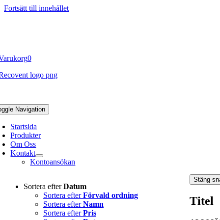
Fortsätt till innehållet
6-271 81 93
|
info@recovent.se
ansökan
|
Vårt sortiment
|
Mitt konto
|
Varukorg
0
oggle Navigation
Startsida
Produkter
Om Oss
Kontakt
Kontoansökan
Stäng sn
Sortera efter
Datum
Sortera efter
Förvald ordning
Titel
Sortera efter
Namn
Sortera efter
Pris