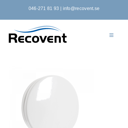
Fortsätt
046-271 81 93
|
info@recovent.se
till
innehållet
Toggle
Navigati
Startsida
Produkter
Om Oss
Kontakta Oss
Kontoansökan