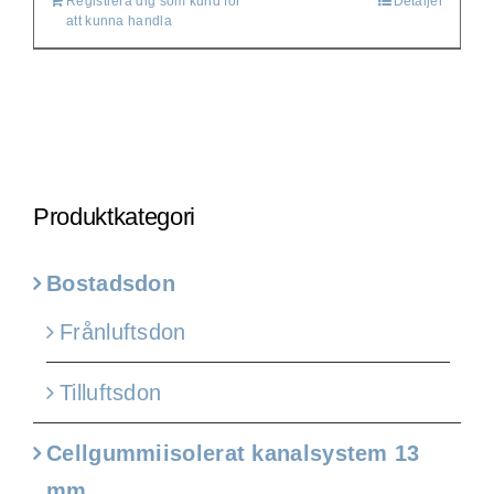
Registrera dig som kund för
Detaljer
att kunna handla
Produktkategori
Bostadsdon
Frånluftsdon
Tilluftsdon
Cellgummiisolerat kanalsystem 13
mm