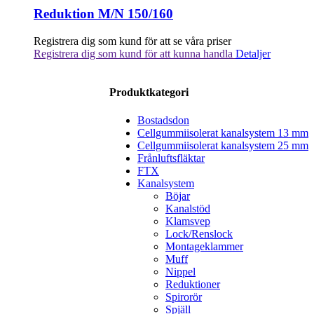
Reduktion M/N 150/160
Registrera dig som kund för att se våra priser
Registrera dig som kund för att kunna handla
Detaljer
Produktkategori
Bostadsdon
Cellgummiisolerat kanalsystem 13 mm
Cellgummiisolerat kanalsystem 25 mm
Frånluftsfläktar
FTX
Kanalsystem
Böjar
Kanalstöd
Klamsvep
Lock/Renslock
Montageklammer
Muff
Nippel
Reduktioner
Spirorör
Spjäll