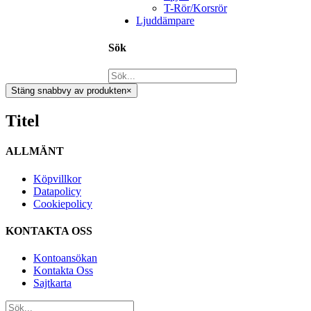
T-Rör/Korsrör
Ljuddämpare
Sök
Stäng snabbvy av produkten
×
Titel
ALLMÄNT
Köpvillkor
Datapolicy
Cookiepolicy
KONTAKTA OSS
Kontoansökan
Kontakta Oss
Sajtkarta