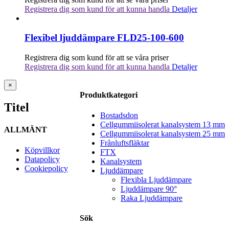
Registrera dig som kund för att kunna handla
Detaljer
Flexibel ljuddämpare FLD25-100-600
Registrera dig som kund för att se våra priser
Registrera dig som kund för att kunna handla
Detaljer
Stäng
×
snabbvy
Produktkategori
av
Titel
produkten
Bostadsdon
Cellgummiisolerat kanalsystem 13 mm
ALLMÄNT
Cellgummiisolerat kanalsystem 25 mm
Frånluftsfläktar
Köpvillkor
FTX
Datapolicy
Kanalsystem
Cookiepolicy
Ljuddämpare
Flexibla Ljuddämpare
Ljuddämpare 90°
Raka Ljuddämpare
Sök