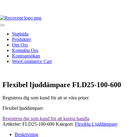
Fortsätt
046-271 81 93
|
info@recovent.se
till
innehållet
Toggle
Navigation
Startsida
Produkter
Om Oss
Kontakta Oss
Kontoansökan
WooCommerce Cart
Flexibel ljuddämpare FLD25-100-600
Registrera dig som kund för att se våra priser
Flexibel ljuddämpare
Registrera dig som kund för att kunna handla
Artikelnr:
FLD25-100-600
Kategori:
Flexibla Ljuddämpare
Beskrivning