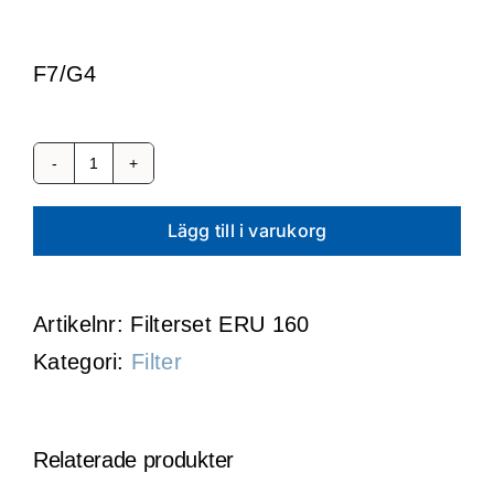
WooCommerce Cart
F7/G4
Filterset
ERU
Lägg till i varukorg
160
G4/F7
Artikelnr:
Filterset ERU 160
mängd
Kategori:
Filter
Relaterade produkter