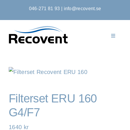
Fortsätt
046-271 81 93
|
info@recovent.se
till
innehållet
Toggle
Navigati
Startsida
Produkter
Om Oss
Filterset ERU 160
Kontakta Oss
G4/F7
1640
kr
Kontoansökan