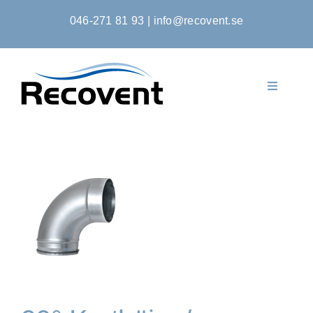
Fortsätt
046-271 81 93
|
info@recovent.se
till
innehållet
Toggle
Navigati
Startsida
Produkter
Om Oss
Kontakta Oss
Kontoansökan