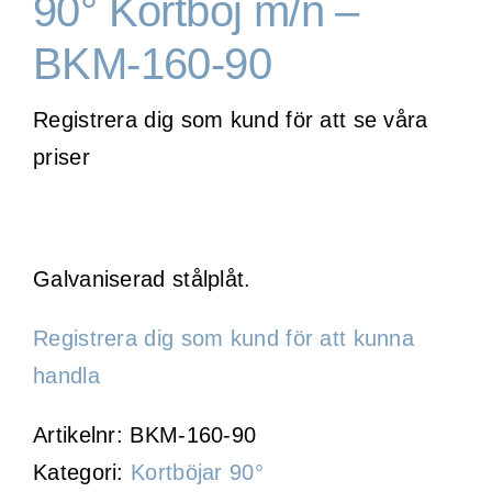
90° Kortböj m/n –
BKM-160-90
WooCommerce Cart
Registrera dig som kund för att se våra
priser
Galvaniserad stålplåt.
Registrera dig som kund för att kunna
handla
Artikelnr:
BKM-160-90
Kategori:
Kortböjar 90°