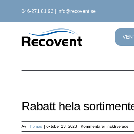
Fortsätt
046-271 81 93
|
info@recovent.se
till
innehållet
VEN
Rabatt hela sortiment
för
Av
Thomas
|
oktober 13, 2023
|
Kommentarer inaktiverade
Ra