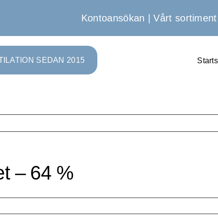
Kontoansökan
|
Vårt sortiment
TILATION SEDAN 2015
Start
et – 64 %
batt