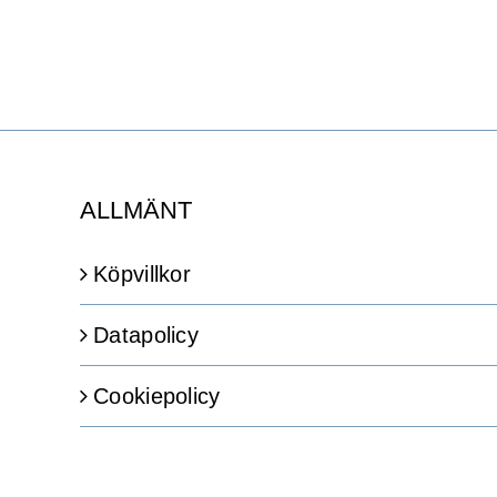
hel
sor
–
64
%
ALLMÄNT
Köpvillkor
Datapolicy
Cookiepolicy