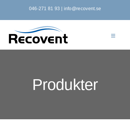
Fortsätt
046-271 81 93
|
info@recovent.se
till
innehållet
Toggle
Navigati
Startsida
Produkter
Produkter
Om Oss
Kontakta Oss
Kontoansökan