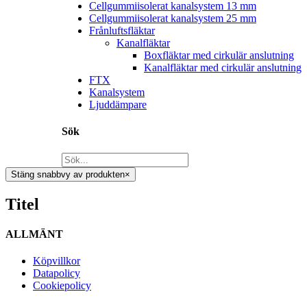
Cellgummiisolerat kanalsystem 13 mm
Cellgummiisolerat kanalsystem 25 mm
Frånluftsfläktar
Kanalfläktar
Boxfläktar med cirkulär anslutning
Kanalfläktar med cirkulär anslutning
FTX
Kanalsystem
Ljuddämpare
Sök
Stäng snabbvy av produkten
×
Titel
ALLMÄNT
Köpvillkor
Datapolicy
Cookiepolicy