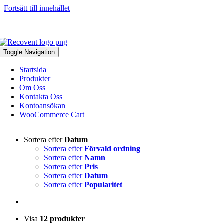
Fortsätt till innehållet
046-271 81 93
|
info@recovent.se
Toggle Navigation
Startsida
Produkter
Om Oss
Kontakta Oss
Kontoansökan
WooCommerce Cart
Sortera efter
Datum
Sortera efter
Förvald ordning
Sortera efter
Namn
Sortera efter
Pris
Sortera efter
Datum
Sortera efter
Popularitet
Visa
12 produkter