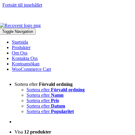
Fortsätt till innehållet
046-271 81 93
|
info@recovent.se
Toggle Navigation
Startsida
Produkter
Om Oss
Kontakta Oss
Kontoansökan
WooCommerce Cart
Sortera efter
Förvald ordning
Sortera efter
Förvald ordning
Sortera efter
Namn
Sortera efter
Pris
Sortera efter
Datum
Sortera efter
Popularitet
Visa
12 produkter