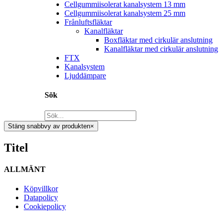
Cellgummiisolerat kanalsystem 13 mm
Cellgummiisolerat kanalsystem 25 mm
Frånluftsfläktar
Kanalfläktar
Boxfläktar med cirkulär anslutning
Kanalfläktar med cirkulär anslutning
FTX
Kanalsystem
Ljuddämpare
Sök
Stäng snabbvy av produkten
×
Titel
ALLMÄNT
Köpvillkor
Datapolicy
Cookiepolicy